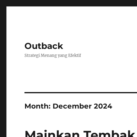
Outback
Strategi Menang yang Efektif
Month:
December 2024
Mainkan Tembak 