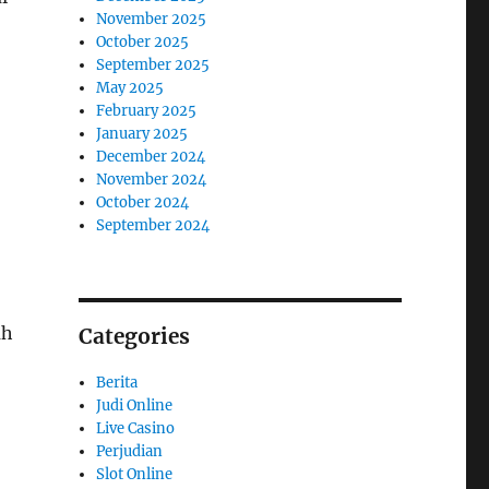
November 2025
October 2025
September 2025
May 2025
February 2025
January 2025
December 2024
November 2024
October 2024
September 2024
ah
Categories
Berita
Judi Online
Live Casino
Perjudian
Slot Online