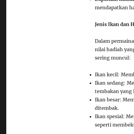
mendapatkan had
Jenis Ikan dan 
Dalam permainan
nilai hadiah yan
sering muncul:
Ikan kecil: Mem
Ikan sedang: M
tembakan yang l
Ikan besar: Memb
ditembak.
Ikan spesial: M
seperti membeku