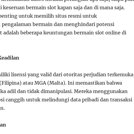
 keseruan bermain slot kapan saja dan di mana saja.
enting untuk memilih situs resmi untuk
pengalaman bermain dan menghindari potensi
ut adalah beberapa keuntungan bermain slot online di
eadilan
liki lisensi yang valid dari otoritas perjudian terkemuka
(Filipina) atau MGA (Malta). Ini memastikan bahwa
a adil dan tidak dimanipulasi. Mereka menggunakan
si canggih untuk melindungi data pribadi dan transaksi
n.
nan