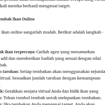
 kali mereka berhasil mengenai target.
embak Ikan Online
ikan online sangatlah mudah. Berikut adalah langkah-
ak ikan terpercaya:
Carilah agen yang menawarkan
adil dan memberikan hadiah yang sesuai dengan nilai
bak.
h taruhan:
Setiap tembakan akan menggunakan sejuml
virtual. Sesuaikan jumlah taruhan dengan kemampuan
.
k:
Gerakkan senjata virtual Anda dan bidik ikan yang
ar. Tekan tombol tembak untuk melepaskan tembakan.
h:
Jika tembakan Anda mengenai target, Anda akan