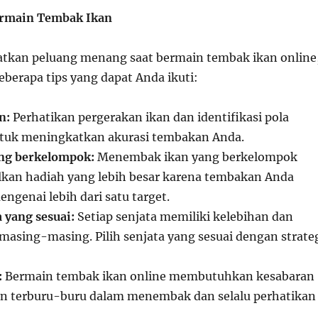
rmain Tembak Ikan
tkan peluang menang saat bermain tembak ikan online
eberapa tips yang dapat Anda ikuti:
n:
Perhatikan pergerakan ikan dan identifikasi pola
tuk meningkatkan akurasi tembakan Anda.
ng berkelompok:
Menembak ikan yang berkelompok
kan hadiah yang lebih besar karena tembakan Anda
genai lebih dari satu target.
 yang sesuai:
Setiap senjata memiliki kelebihan dan
asing-masing. Pilih senjata yang sesuai dengan strate
:
Bermain tembak ikan online membutuhkan kesabaran
an terburu-buru dalam menembak dan selalu perhatikan
.