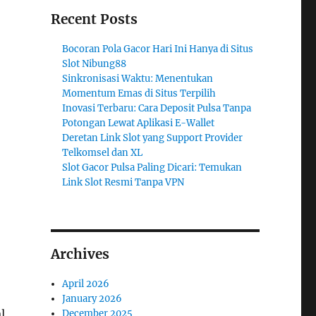
Recent Posts
Bocoran Pola Gacor Hari Ini Hanya di Situs
Slot Nibung88
Sinkronisasi Waktu: Menentukan
Momentum Emas di Situs Terpilih
Inovasi Terbaru: Cara Deposit Pulsa Tanpa
Potongan Lewat Aplikasi E-Wallet
Deretan Link Slot yang Support Provider
Telkomsel dan XL
Slot Gacor Pulsa Paling Dicari: Temukan
Link Slot Resmi Tanpa VPN
Archives
April 2026
January 2026
l
December 2025