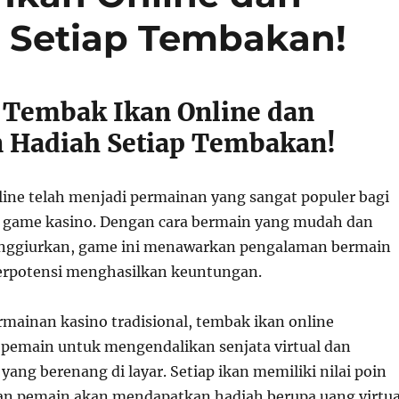
 Setiap Tembakan!
Tembak Ikan Online dan
 Hadiah Setiap Tembakan!
ine telah menjadi permainan yang sangat populer bagi
 game kasino. Dengan cara bermain yang mudah dan
nggiurkan, game ini menawarkan pengalaman bermain
erpotensi menghasilkan keuntungan.
rmainan kasino tradisional, tembak ikan online
emain untuk mengendalikan senjata virtual dan
ng berenang di layar. Setiap ikan memiliki nilai poin
an pemain akan mendapatkan hadiah berupa uang virtua