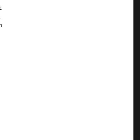
i
n
n