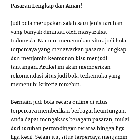
Pasaran Lengkap dan Aman!
Judi bola merupakan salah satu jenis taruhan
yang banyak diminati oleh masyarakat
Indonesia. Namun, menemukan situs judi bola
terpercaya yang menawarkan pasaran lengkap
dan menjamin keamanan bisa menjadi
tantangan. Artikel ini akan memberikan
rekomendasi situs judi bola terkemuka yang
memenuhi kriteria tersebut.
Bermain judi bola secara online di situs
terpercaya memberikan berbagai keuntungan.
Anda dapat mengakses beragam pasaran, mulai
dari taruhan pertandingan teratas hingga liga-
liga kecil. Selain itu, situs terpercaya menjamin