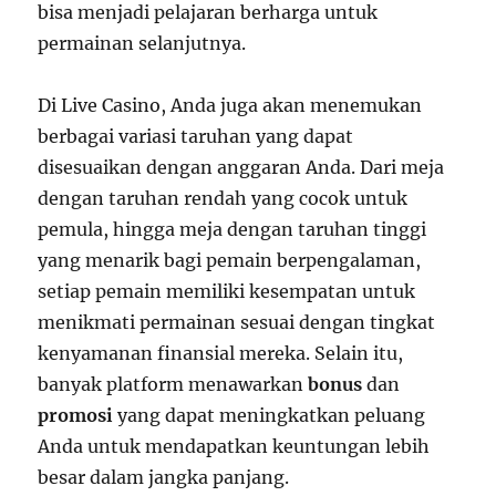
bisa menjadi pelajaran berharga untuk
permainan selanjutnya.
Di Live Casino, Anda juga akan menemukan
berbagai variasi taruhan yang dapat
disesuaikan dengan anggaran Anda. Dari meja
dengan taruhan rendah yang cocok untuk
pemula, hingga meja dengan taruhan tinggi
yang menarik bagi pemain berpengalaman,
setiap pemain memiliki kesempatan untuk
menikmati permainan sesuai dengan tingkat
kenyamanan finansial mereka. Selain itu,
banyak platform menawarkan
bonus
dan
promosi
yang dapat meningkatkan peluang
Anda untuk mendapatkan keuntungan lebih
besar dalam jangka panjang.