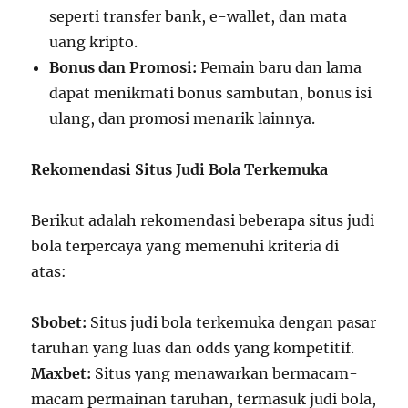
seperti transfer bank, e-wallet, dan mata
uang kripto.
Bonus dan Promosi:
Pemain baru dan lama
dapat menikmati bonus sambutan, bonus isi
ulang, dan promosi menarik lainnya.
Rekomendasi Situs Judi Bola Terkemuka
Berikut adalah rekomendasi beberapa situs judi
bola terpercaya yang memenuhi kriteria di
atas:
Sbobet:
Situs judi bola terkemuka dengan pasar
taruhan yang luas dan odds yang kompetitif.
Maxbet:
Situs yang menawarkan bermacam-
macam permainan taruhan, termasuk judi bola,