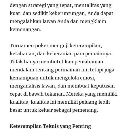
dengan strategi yang tepat, mentalitas yang
kuat, dan sedikit keberuntungan, Anda dapat
mengalahkan lawan Anda dan mengklaim
kemenangan.
Turnamen poker menguji keterampilan,
ketahanan, dan keberanian para pemainnya.
Tidak hanya membutuhkan pemahaman
mendalam tentang permainan ini, tetapi juga
kemampuan untuk mengelola emosi,
menganalisis lawan, dan membuat keputusan
cepat di bawah tekanan. Mereka yang memiliki
kualitas-kualitas ini memiliki peluang lebih
besar untuk keluar sebagai pemenang.
Keterampilan Teknis yang Penting