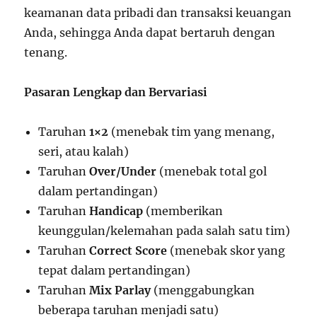
keamanan data pribadi dan transaksi keuangan
Anda, sehingga Anda dapat bertaruh dengan
tenang.
Pasaran Lengkap dan Bervariasi
Taruhan
1×2
(menebak tim yang menang,
seri, atau kalah)
Taruhan
Over/Under
(menebak total gol
dalam pertandingan)
Taruhan
Handicap
(memberikan
keunggulan/kelemahan pada salah satu tim)
Taruhan
Correct Score
(menebak skor yang
tepat dalam pertandingan)
Taruhan
Mix Parlay
(menggabungkan
beberapa taruhan menjadi satu)