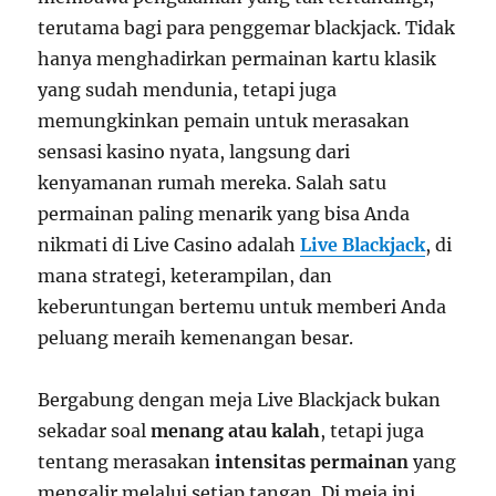
terutama bagi para penggemar blackjack. Tidak
hanya menghadirkan permainan kartu klasik
yang sudah mendunia, tetapi juga
memungkinkan pemain untuk merasakan
sensasi kasino nyata, langsung dari
kenyamanan rumah mereka. Salah satu
permainan paling menarik yang bisa Anda
nikmati di Live Casino adalah
Live Blackjack
, di
mana strategi, keterampilan, dan
keberuntungan bertemu untuk memberi Anda
peluang meraih kemenangan besar.
Bergabung dengan meja Live Blackjack bukan
sekadar soal
menang atau kalah
, tetapi juga
tentang merasakan
intensitas permainan
yang
mengalir melalui setiap tangan. Di meja ini,