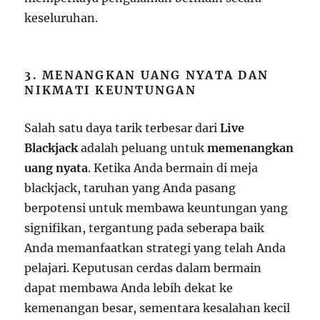
keseluruhan.
3. MENANGKAN UANG NYATA DAN
NIKMATI KEUNTUNGAN
Salah satu daya tarik terbesar dari
Live
Blackjack
adalah peluang untuk
memenangkan
uang nyata
. Ketika Anda bermain di meja
blackjack, taruhan yang Anda pasang
berpotensi untuk membawa keuntungan yang
signifikan, tergantung pada seberapa baik
Anda memanfaatkan strategi yang telah Anda
pelajari. Keputusan cerdas dalam bermain
dapat membawa Anda lebih dekat ke
kemenangan besar, sementara kesalahan kecil