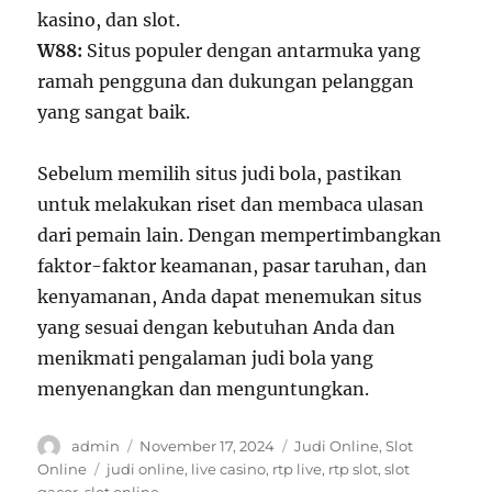
kasino, dan slot.
W88:
Situs populer dengan antarmuka yang
ramah pengguna dan dukungan pelanggan
yang sangat baik.
Sebelum memilih situs judi bola, pastikan
untuk melakukan riset dan membaca ulasan
dari pemain lain. Dengan mempertimbangkan
faktor-faktor keamanan, pasar taruhan, dan
kenyamanan, Anda dapat menemukan situs
yang sesuai dengan kebutuhan Anda dan
menikmati pengalaman judi bola yang
menyenangkan dan menguntungkan.
Author
Posted
Categories
admin
November 17, 2024
Judi Online
,
Slot
on
Tags
Online
judi online
,
live casino
,
rtp live
,
rtp slot
,
slot