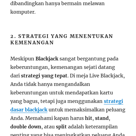
dibandingkan hanya bermain melawan
komputer.
2. STRATEGI YANG MENENTUKAN
KEMENANGAN
Meskipun
Blackjack
sangat bergantung pada
keberuntungan, kemenangan sejati datang
dari
strategi yang tepat
. Di meja Live Blackjack,
Anda tidak hanya mengandalkan
keberuntungan untuk mendapatkan kartu
yang bagus, tetapi juga menggunakan
strategi
dasar blackjack
untuk memaksimalkan peluang
Anda. Memahami kapan harus
hit
,
stand
,
double down
, atau
split
adalah keterampilan
penting yang bisa meningkatkan peluang Anda