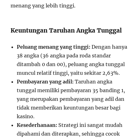
menang yang lebih tinggi.
Keuntungan Taruhan Angka Tunggal
Peluang menang yang tinggi:
Dengan hanya
38 angka (36 angka pada roda standar
ditambah 0 dan 00), peluang angka tunggal
muncul relatif tinggi, yaitu sekitar 2,63%.
Pembayaran yang adil:
Taruhan angka
tunggal memiliki pembayaran 35 banding 1,
yang merupakan pembayaran yang adil dan
tidak memberikan keuntungan besar bagi
kasino.
Kesederhanaan:
Strategi ini sangat mudah
dipahami dan diterapkan, sehingga cocok