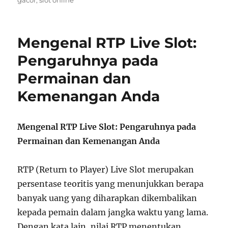
gacor
,
slot online
Mengenal RTP Live Slot:
Pengaruhnya pada
Permainan dan
Kemenangan Anda
Mengenal RTP Live Slot: Pengaruhnya pada
Permainan dan Kemenangan Anda
RTP (Return to Player) Live Slot merupakan
persentase teoritis yang menunjukkan berapa
banyak uang yang diharapkan dikembalikan
kepada pemain dalam jangka waktu yang lama.
Dengan kata lain, nilai RTP menentukan