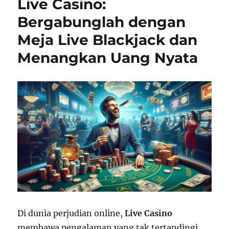
Live Casino:
Bergabunglah dengan
Meja Live Blackjack dan
Menangkan Uang Nyata
Di dunia perjudian online,
Live Casino
membawa pengalaman yang tak tertandingi,