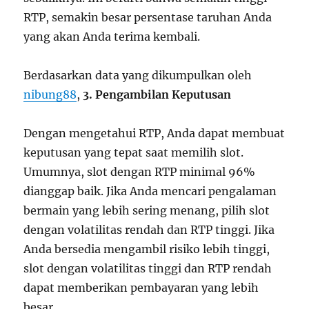
RTP, semakin besar persentase taruhan Anda
yang akan Anda terima kembali.
Berdasarkan data yang dikumpulkan oleh
nibung88
,
3. Pengambilan Keputusan
Dengan mengetahui RTP, Anda dapat membuat
keputusan yang tepat saat memilih slot.
Umumnya, slot dengan RTP minimal 96%
dianggap baik. Jika Anda mencari pengalaman
bermain yang lebih sering menang, pilih slot
dengan volatilitas rendah dan RTP tinggi. Jika
Anda bersedia mengambil risiko lebih tinggi,
slot dengan volatilitas tinggi dan RTP rendah
dapat memberikan pembayaran yang lebih
besar.