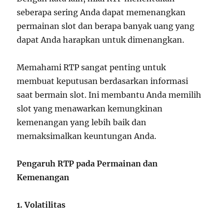
seberapa sering Anda dapat memenangkan
permainan slot dan berapa banyak uang yang
dapat Anda harapkan untuk dimenangkan.
Memahami RTP sangat penting untuk
membuat keputusan berdasarkan informasi
saat bermain slot. Ini membantu Anda memilih
slot yang menawarkan kemungkinan
kemenangan yang lebih baik dan
memaksimalkan keuntungan Anda.
Pengaruh RTP pada Permainan dan
Kemenangan
1. Volatilitas